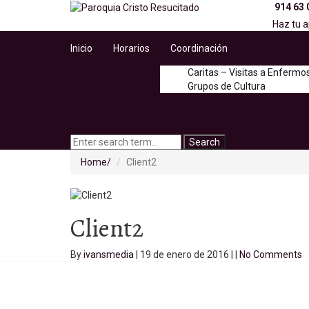
914 63 
Haz tu a
Inicio
Horarios
Coordinación
Caritas – Visitas a Enfermo
Grupos de Cultura
Home
Client2
Client2
By
ivansmedia
|
19 de enero de 2016
|
|
No Comments