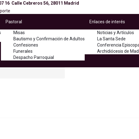
07 16
Calle Cebreros 56, 28011 Madrid
porte
Pastoral
Enlaces de interés
s
Misas
Noticias y Artículos
Bautismo y Confirmación de Adultos
La Santa Sede
Confesiones
Conferencia Episcopa
Funerales
Archidiócesis de Mad
Despacho Parroquial