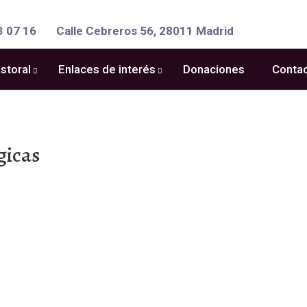
3 07 16
Calle Cebreros 56, 28011 Madrid
storal
Enlaces de interés
Donaciones
Conta
gicas