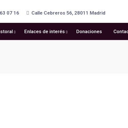
63 07 16
Calle Cebreros 56, 28011 Madrid
storal
Enlaces de interés
Donaciones
Conta