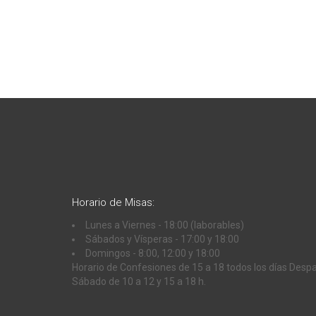
Horario de Misas:
Lunes a Viernes - 18:00 (laborables)
Sábados y Vísperas - 17:00 y 18:00
Domingos - 8:00, 12:00 y 18:00
Horario de Confesiones de 15 a 18 todos los días Desp
Sábado de 10 a 12 y 15 a 18 h.