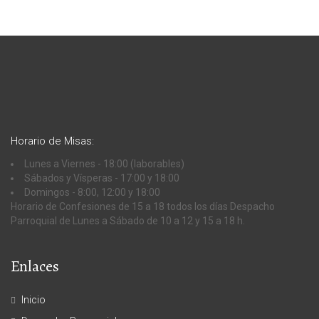
Horario de Misas:
Lunes a Viernes - 18:00 (laborables)
Sábados y Vísperas - 17:00 y 18:00
Domingos - 8:00, 12:00 y 18:00
Horario de Confesiones de 15 a 18 todos los días Despacho
Parroquial de Lunes a Sábado de 10 a 12 y 15 a 18 h.
Enlaces
Inicio