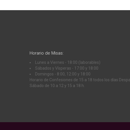
Horario de Misas:
Lunes a Viernes - 18:00 (laborables)
Sábados y Vísperas - 17:00 y 18:00
Domingos - 8:00, 12:00 y 18:00
Horario de Confesiones de 15 a 18 todos los días Desp
Sábado de 10 a 12 y 15 a 18 h.