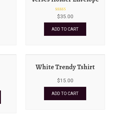
Rated
$
35.00
4.00
out of 5
ADD TO CART
White Trendy Tshirt
$
15.00
ADD TO CART