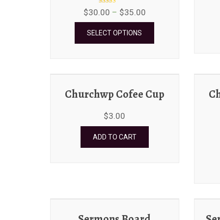
Rated
$
30.00
–
$
35.00
4.00
out of 5
SELECT OPTIONS
Churchwp Cofee Cup
C
$
3.00
ADD TO CART
Sermons Board
Se