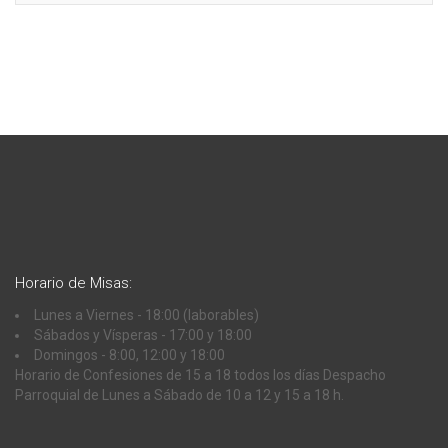
Horario de Misas:
Lunes a Viernes - 18:00 (laborables)
Sábados y Vísperas - 17:00 y 18:00
Domingos - 8:00, 12:00 y 18:00
Horario de Confesiones de 15 a 18 todos los días Despacho
Parroquial de Lunes a Sábado de 10 a 12 y 15 a 18 h.