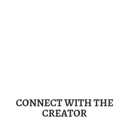
Donec feugiat et odio ut viverra. Nulla non massa hendrerit,
lobortis tellus at, aliquam lectus. Proin posuere sollicitudin
rhoncus. Nullam a lorem vel nulla mollis pulvinar.
CONNECT WITH THE
CREATOR